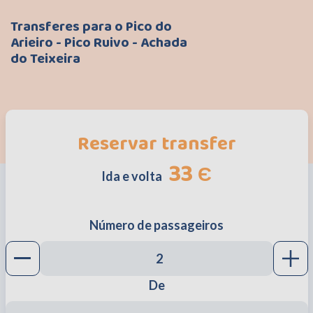
Transferes para o Pico do
Arieiro - Pico Ruivo - Achada
do Teixeira
Reservar transfer
33
Є
Ida e volta
Número de passageiros
Decrease button
Incr
De