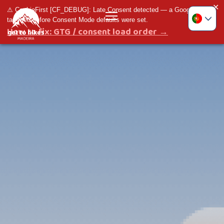
✕
⚠ CookieFirst [CF_DEBUG]: Late Consent detected — a Google
Toggle menu
tag fired before Consent Mode defaults were set.
How to fix: GTG / consent load order →