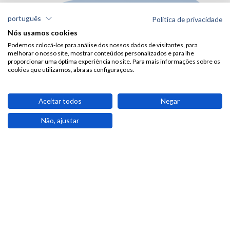
português
Política de privacidade
Nós usamos cookies
Podemos colocá-los para análise dos nossos dados de visitantes, para
melhorar o nosso site, mostrar conteúdos personalizados e para lhe
proporcionar uma óptima experiência no site. Para mais informações sobre os
cookies que utilizamos, abra as configurações.
Aceitar todos
Negar
Não, ajustar
Fanal
PR13 Vereda do Fanal
Segurança no Exterior